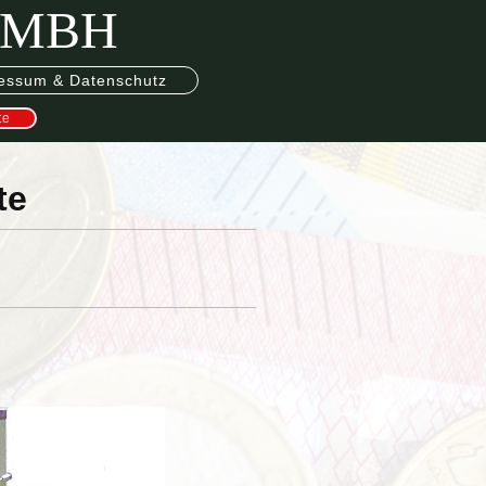
GMBH
essum & Datenschutz
te
te