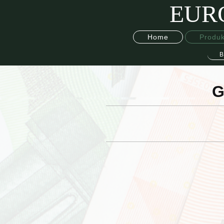
EUR
Home
Produk
B
G