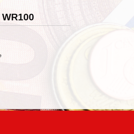
y WR100
n
e