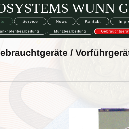
OSYSTEMS WUNN 
te
Service
News
Kontakt
Impr
anknotenbearbeitung
Münzbearbeitung
Gebrauchtgerä
ebrauchtgeräte / Vorführgerä